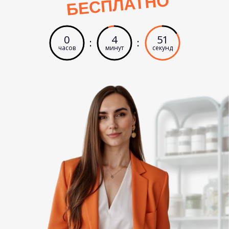
БЕСПЛАТНО
0
4
51
:
:
часов
минут
секунд