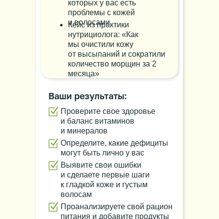
которых у вас есть
проблемы с кожей
и волосами
Кейс из практики
нутрициолога: «Как
мы очистили кожу
от высыпаний и сократили
количество морщин за 2
месяца»
Ваши результаты:
Проверите свое здоровье
и баланс витаминов
и минералов
Определите, какие дефициты
могут быть лично у вас
Выявите свои ошибки
и сделаете первые шаги
к гладкой коже и густым
волосам
Проанализируете свой рацион
питания и добавите продукты