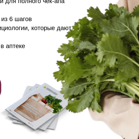
й для полного чек-апа
 из 6 шагов
циологии, которые дают
в аптеке