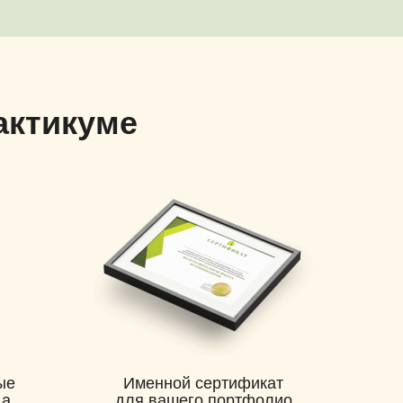
актикуме
ые
Именной сертификат
да
для вашего портфолио